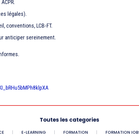
e ACPR.
ces légales).
eil, conventions, LCB-FT.
ur anticiper sereinement.
onformes.
:
rKI_bRHu5bMPh8klpXA
Toutes les categories
CE
E-LEARNING
FORMATION
FORMATION IOB