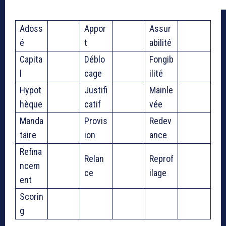
Adoss
Appor
Assur
é
t
abilité
Capita
Déblo
Fongib
l
cage
ilité
Hypot
Justifi
Mainle
hèque
catif
vée
Manda
Provis
Redev
taire
ion
ance
Refina
Relan
Reprof
ncem
ce
ilage
ent
Scorin
g