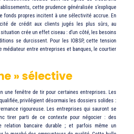
établissements, cette prudence généralisée s’explique
e fonds propres incitent à une sélectivité accrue. En
acité de crédit aux clients jugés les plus sûrs, au
situation crée un effet ciseau : d’un côté, les besoins
ditions se durcissent. Pour les IOBSP, cette tension
de médiateur entre entreprises et banques, le courtier
ne » sélective
en une fenêtre de tir pour certaines entreprises. Les
alifiée, privilégient désormais les dossiers solides :
ouvernance rigoureuse. Les entreprises qui sauront se
onc tirer parti de ce contexte pour négocier : des
ne relation bancaire durable ; et parfois même un
ur le marché des emprunteurs de qualité. Cette bulle