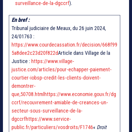
surveillance-de-la-dgccrf
).
En bref :
Tribunal judiciaire de Meaux, du 26 juin 2024,
24/01763 :
https://www.courdecassation.fr/decision/668f99
5a8dee2c23d20f822d
Article dans Village de la
Justice :
https://www.village-
justice.com/articles/pour-echapper-paiement-
courtier-iobsp-credit-les-clients-doivent-
demontrer-
que,50708.html
https://www.economie.gouv.fr/dg
ccrf/recouvrement-amiable-de-creances-un-
secteur-sous-surveillance-de-la-
dgccrf
https://www.service-
public.fr/particuliers/vosdroits/F1746
«
Droit