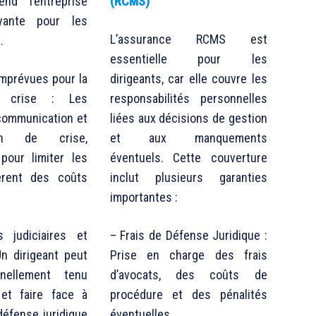
end l’entreprise
(RCMS)
yante pour les
L’assurance RCMS est
.
essentielle pour les
mprévues pour la
dirigeants, car elle couvre les
e crise : Les
responsabilités personnelles
communication et
liées aux décisions de gestion
on de crise,
et aux manquements
pour limiter les
éventuels. Cette couverture
èrent des coûts
inclut plusieurs garanties
importantes :
 judiciaires et
– Frais de Défense Juridique :
Un dirigeant peut
Prise en charge des frais
nellement tenu
d’avocats, des coûts de
et faire face à
procédure et des pénalités
défense juridique
éventuelles.