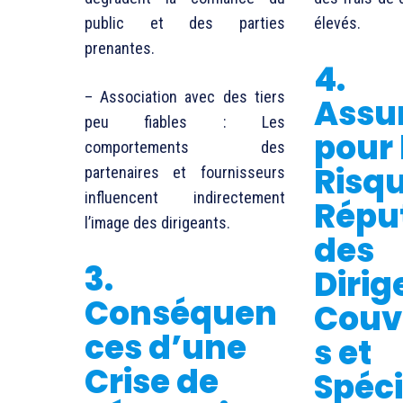
public et des parties
élevés.
prenantes.
4.
– Association avec des tiers
Assu
peu fiables : Les
pour 
comportements des
Risq
partenaires et fournisseurs
influencent indirectement
Répu
l’image des dirigeants.
des
3.
Dirig
Conséquen
Couv
ces d’une
s et
Crise de
Spéci