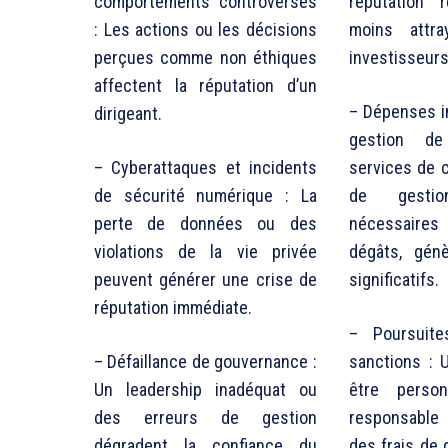
comportements controversés
réputation r
: Les actions ou les décisions
moins attra
perçues comme non éthiques
investisseurs
affectent la réputation d’un
– Dépenses i
dirigeant.
gestion d
– Cyberattaques et incidents
services de 
de sécurité numérique : La
de gesti
perte de données ou des
nécessaires 
violations de la vie privée
dégâts, gén
peuvent générer une crise de
significatifs.
réputation immédiate.
– Poursuites
– Défaillance de gouvernance :
sanctions : 
Un leadership inadéquat ou
être person
des erreurs de gestion
responsable 
dégradent la confiance du
des frais de 