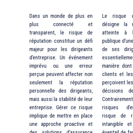
Dans un monde de plus en
Le risque d
plus connecté et
désigne la 
transparent, le risque de
atteinte à 
réputation constitue un défi
publique d’un
majeur pour les dirigeants
de ses dirig
d’entreprise. Un événement
essentielle
imprévu ou une erreur
manière dont 
perçue peuvent affecter non
clients et le
seulement la réputation
perçoivent les
personnelle des dirigeants,
décisions de
mais aussi la stabilité de leur
Contraireme
entreprise. Gérer ce risque
risques d’e
implique de mettre en place
risque de r
une approche proactive et
intangible e
des solutions d’assurance
éventail de f