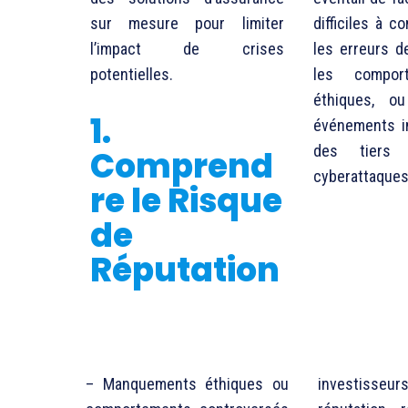
sur mesure pour limiter
difficiles à c
l’impact de crises
les erreurs d
potentielles.
les compor
éthiques, o
1.
événements i
des tier
Comprend
cyberattaques
re le Risque
de
Réputation
– Manquements éthiques ou
investisseur