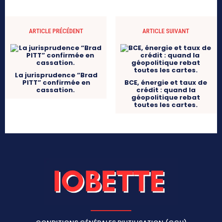
ARTICLE PRÉCÉDENT
ARTICLE SUIVANT
La jurisprudence “Brad
PITT” confirmée en
BCE, énergie et taux de
cassation.
crédit : quand la
géopolitique rebat
toutes les cartes.